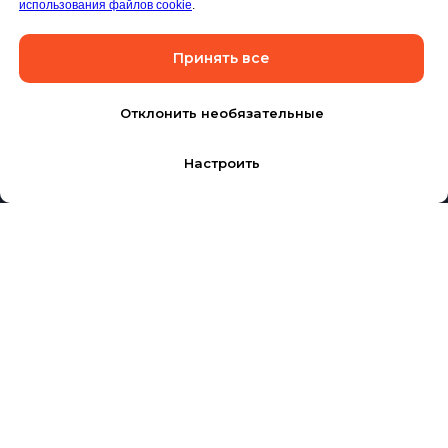
использования файлов cookie
.
Принять все
Отклонить необязательные
Настроить
Калькулятор
Позвонить
Написать
Продукция
Типография
Учебная
О нас
литература
История
Книги
Контакты