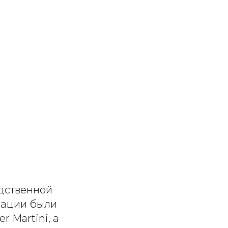
дственной
зации были
 Martini, а