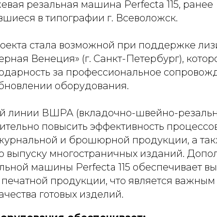
вая резальная машина Perfecta 115, ранее
шиеся в типографии г. Всеволожск.
оекта стала возможной при поддержке лиз
рная Венеция» (г. Санкт-Петербург), кото
одарность за профессиональное сопровожд
обновлении оборудования.
й линии ВШРА (вкладочно-швейно-резально
чительно повысить эффективность процессо
журнальной и брошюрной продукции, а та
о выпуску многостраничных изданий. Допо
льной машины Perfecta 115 обеспечивает в
 печатной продукции, что является важным
чества готовых изделий.