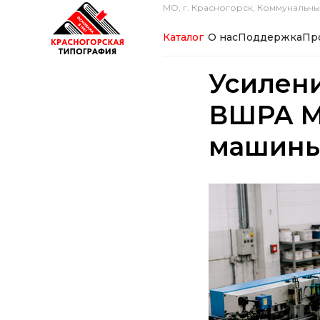
МО, г. Красногорск, Коммунальный
Каталог
О нас
Поддержка
Пр
Усилени
ВШРА Mu
машины 