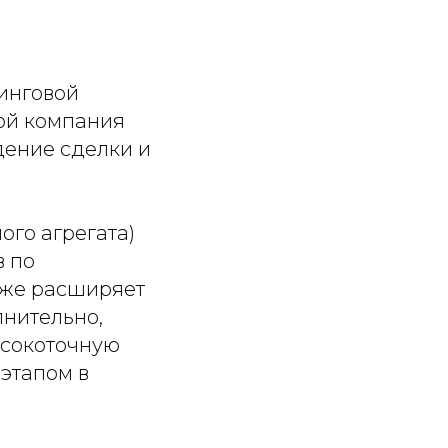
инговой
рой компания
ение сделки и
го агрегата)
в по
кже расширяет
лнительно,
ысокоточную
 этапом в