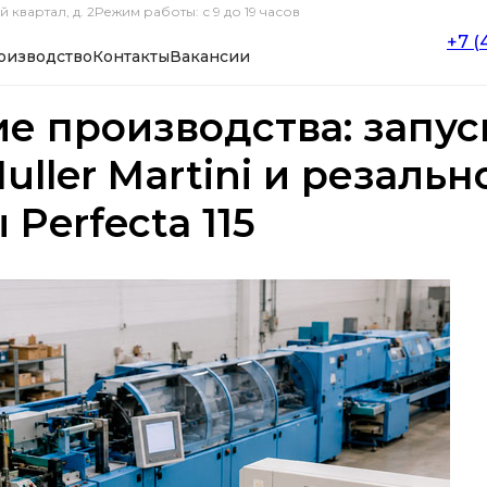
 квартал, д. 2
Режим работы: с 9 до 19 часов
+7 (
оизводство
Контакты
Вакансии
е производства: запус
ller Martini и резальн
Perfecta 115