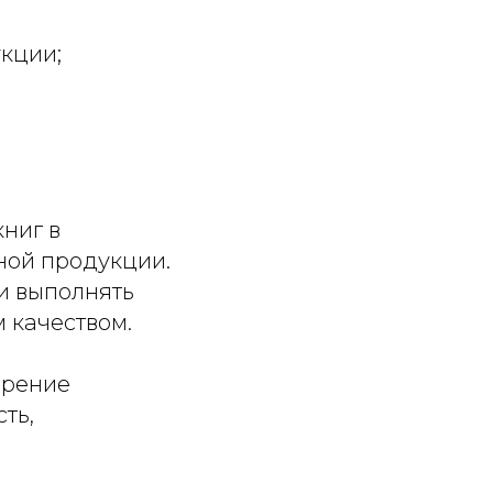
кции;
ниг в
ной продукции.
и выполнять
 качеством.
дрение
ть,