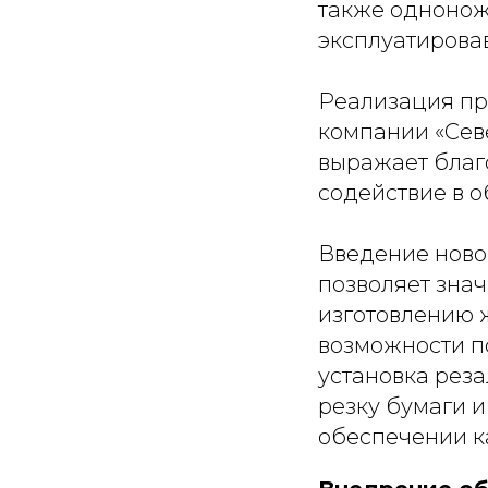
также одноноже
эксплуатировав
Реализация пр
компании «Севе
выражает благ
содействие в 
Введение ново
позволяет зна
изготовлению 
возможности п
установка реза
резку бумаги и
обеспечении ка